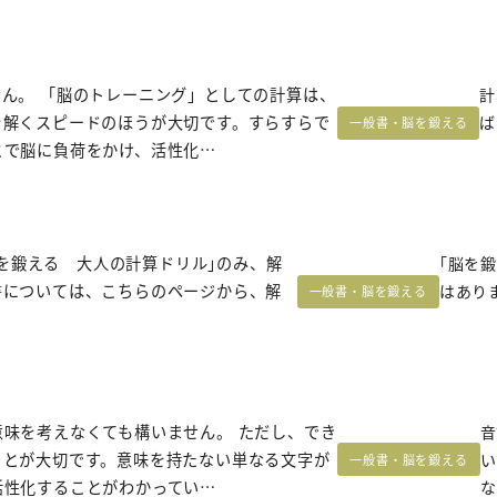
ん。 「脳のトレーニング」としての計算は、
計
を解くスピードのほうが大切です。すらすらで
ば
一般書・脳を鍛える
とで脳に負荷をかけ、活性化…
｢脳を鍛える 大人の計算ドリル｣のみ、解
｢脳を
書については、こちらのページから、解
はあり
一般書・脳を鍛える
味を考えなくても構いません。 ただし、でき
音
ことが大切です。意味を持たない単なる文字が
い
一般書・脳を鍛える
活性化することがわかってい…
な