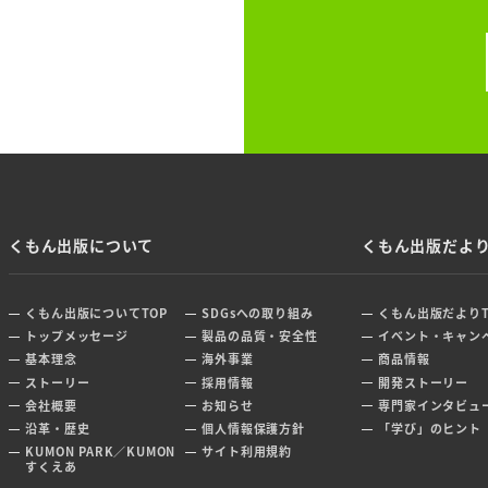
くもん出版について
くもん出版だよ
くもん出版についてTOP
SDGsへの取り組み
くもん出版だよりT
トップメッセージ
製品の品質・安全性
イベント・キャン
基本理念
海外事業
商品情報
ストーリー
採用情報
開発ストーリー
会社概要
お知らせ
専門家インタビュ
沿革・歴史
個人情報保護方針
「学び」のヒント
KUMON PARK／KUMON
サイト利用規約
すくえあ