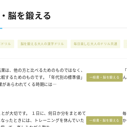
書・脳を鍛える
算ドリル
脳を鍛える大人の漢字ドリル
毎日楽しむ大人のドリル共通
結果は、他の方と比べるためのものではなく、
「
比較するためのものです。「年代別の標準値」
ん
一般書・脳を鍛える
果があらわれてくる時期には…
とが大切です。 １日に、何日か分をまとめて
毎
になったときには、トレーニングを休んでいた
か
一般書・脳を鍛える