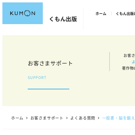
メ
ホーム
くもん出版
イ
くもん出版
ン
コ
ン
テ
お客さ
ン
お客さまサポート
ツ
著作物
へ
SUPPORT
移
動
ホーム
お客さまサポート
よくある質問
一般書・脳を鍛