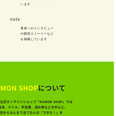
います
note
著者へのインタビュー
や開発ストーリーなど
を掲載しています
MON SHOP
について
公式オンラインショップ「KUMON SHOP」では
絵本、ドリル、学習書、読み物などを中心に、
児から大人まで全ての人の「できた！」を