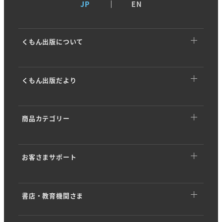
JP
EN
くもん出版について
くもん出版についてTOP
くもん出版だより
トップメッセージ
くもん出版だよりTOP
基本理念
商品カテゴリー
イベント・キャンペーン
ストーリー
商品カテゴリーTOP
商品情報
会社概要
お客さまサポート
幼児向けドリル・ワーク
開発ストーリー
沿革・歴史
お客さまサポートTOP
くもんのカード
専門家インタビュー
KUMON PARK／KUMONすくえあ
書店・教育機関さま
アプリダウンロード
知育玩具 (KUMON TOY)
「学び」のヒント
SDGsへの取り組み