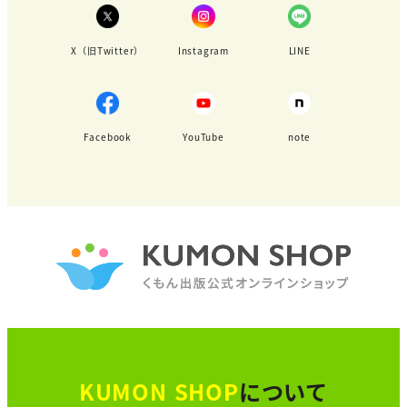
X（旧Twitter）
Instagram
LINE
Facebook
YouTube
note
KUMON SHOP
について