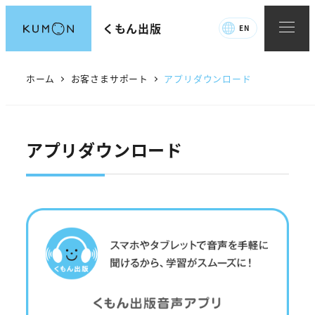
メ
くもん出版
EN
イ
ン
コ
ホーム
お客さまサポート
アプリダウンロード
ン
テ
ン
アプリダウンロード
ツ
へ
移
動