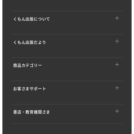
くもん出版について
くもん出版についてTOP
くもん出版だより
トップメッセージ
くもん出版だよりTOP
基本理念
商品カテゴリー
イベント・キャンペーン
ストーリー
商品カテゴリーTOP
商品情報
会社概要
お客さまサポート
幼児向けドリル・ワーク
開発ストーリー
沿革・歴史
お客さまサポートTOP
くもんのカード
専門家インタビュー
KUMON PARK／KUMONすくえあ
書店・教育機関さま
アプリダウンロード
知育玩具 (KUMON TOY)
「学び」のヒント
SDGsへの取り組み
書店・教育機関さまTOP
音声ダウンロード
問題集・参考書