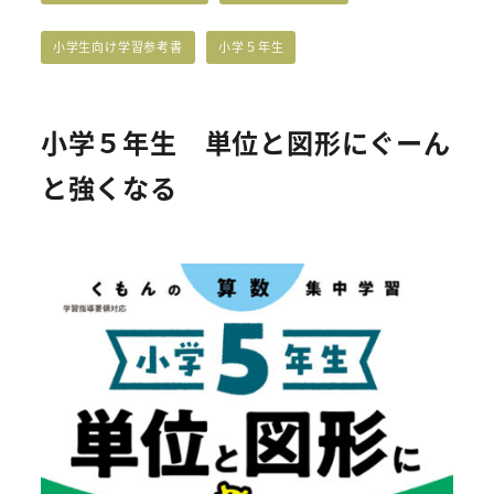
解答・資料カテゴリー
解答・資料カテゴリー
小学生向け学習参考書
小学５年生
小学５年生 単位と図形にぐーん
と強くなる