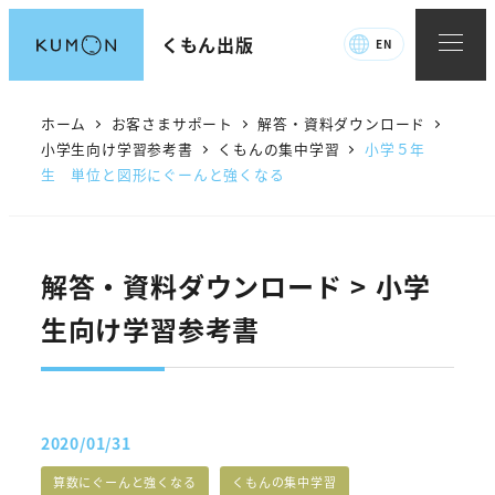
メ
くもん出版
EN
イ
ン
コ
ホーム
お客さまサポート
解答・資料ダウンロード
ン
小学生向け学習参考書
くもんの集中学習
小学５年
生 単位と図形にぐーんと強くなる
テ
ン
ツ
へ
解答・資料ダウンロード > 小学
移
生向け学習参考書
動
2020/01/31
投稿日
解答・資料カテゴリー
解答・資料カテゴリー
算数にぐーんと強くなる
くもんの集中学習