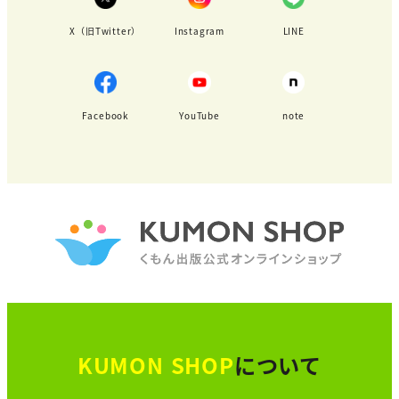
X（旧Twitter）
Instagram
LINE
Facebook
YouTube
note
KUMON SHOP
について