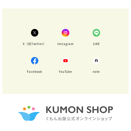
の
ペ
ー
ジ
X（旧Twitter）
Instagram
LINE
送
り
Facebook
YouTube
note