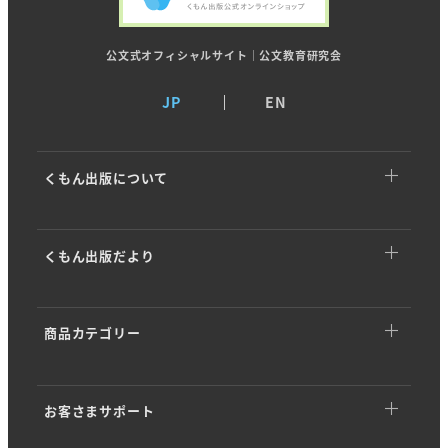
公文式オフィシャルサイト｜公文教育研究会
JP
EN
くもん出版について
くもん出版についてTOP
くもん出版だより
トップメッセージ
くもん出版だよりTOP
基本理念
商品カテゴリー
イベント・キャンペーン
ストーリー
商品カテゴリーTOP
商品情報
会社概要
お客さまサポート
幼児向けドリル・ワーク
開発ストーリー
沿革・歴史