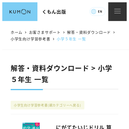
メ
くもん出版
EN
イ
ン
コ
ホーム
お客さまサポート
解答・資料ダウンロード
ン
小学生向け学習参考書
小学５年生 一覧
テ
ン
ツ
解答・資料ダウンロード > 小学
へ
５年生 一覧
移
動
小学生向け学習参考書
(親カテゴリーへ戻る)
にがてたいじドリル 算