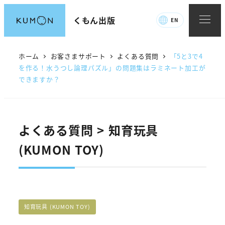
メ
くもん出版
EN
イ
ン
コ
ホーム
お客さまサポート
よくある質問
「5と3で4
ン
を作る！水うつし論理パズル」の問題集はラミネート加工が
できますか？
テ
ン
ツ
へ
よくある質問 > 知育玩具
移
(KUMON TOY)
動
FAQカテゴリー
知育玩具 (KUMON TOY)