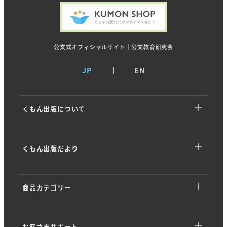
公文式オフィシャルサイト｜公文教育研究会
JP
EN
くもん出版について
くもん出版についてTOP
くもん出版だより
トップメッセージ
くもん出版だよりTOP
基本理念
商品カテゴリー
イベント・キャンペーン
ストーリー
商品カテゴリーTOP
商品情報
会社概要
お客さまサポート