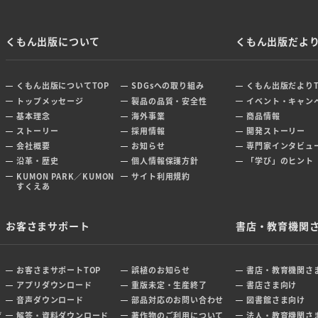
くもん出版について
くもん出版だよ
くもん出版についてTOP
SDGsへの取り組み
くもん出版だよりT
トップメッセージ
製品の品質・安全性
イベント・キャン
基本理念
海外事業
商品情報
ストーリー
採用情報
開発ストーリー
会社概要
お知らせ
専門家インタビュ
沿革・歴史
個人情報保護方針
「学び」のヒント
KUMON PARK／KUMON
サイト利用規約
すくえあ
お客さまサポート
書店・教育機関
お客さまサポートTOP
誤植のお知らせ
書店・教育機関さま
アプリダウンロード
重版未定・生産終了
書店さま向け
音声ダウンロード
部品対応のお問い合わせ
図書館さま向け
ぜ
解答・資料ダウンロード
著作物のご利用について
法人・教育機関さ