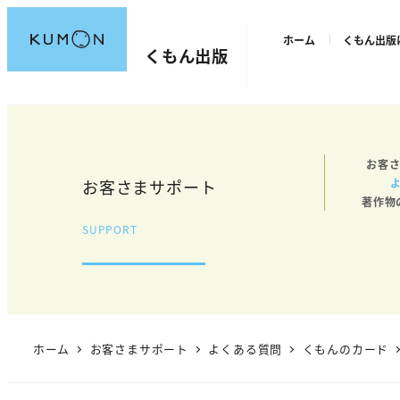
メ
ホーム
くもん出版
イ
くもん出版
ン
コ
ン
テ
お客さ
ン
お客さまサポート
ツ
著作物
へ
SUPPORT
移
動
ホーム
お客さまサポート
よくある質問
くもんのカード