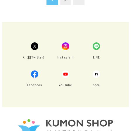
稿
の
ペ
ー
ジ
X（旧Twitter）
Instagram
LINE
送
り
Facebook
YouTube
note