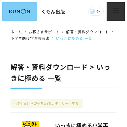
メ
くもん出版
EN
イ
ン
コ
ホーム
お客さまサポート
解答・資料ダウンロード
ン
小学生向け学習参考書
いっきに極める 一覧
テ
ン
ツ
解答・資料ダウンロード > いっ
へ
きに極める 一覧
移
動
小学生向け学習参考書
(親カテゴリーへ戻る)
いっきに極める小学英