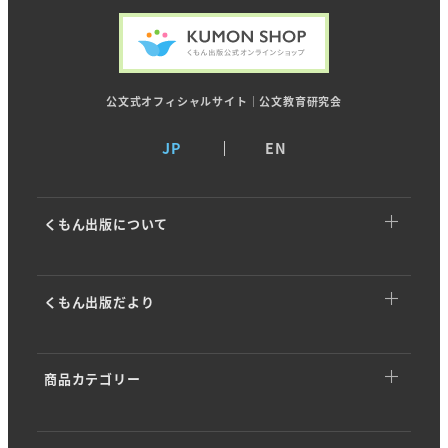
公文式オフィシャルサイト｜公文教育研究会
JP
EN
くもん出版について
くもん出版についてTOP
くもん出版だより
トップメッセージ
くもん出版だよりTOP
基本理念
商品カテゴリー
イベント・キャンペーン
ストーリー
商品カテゴリーTOP
商品情報
会社概要