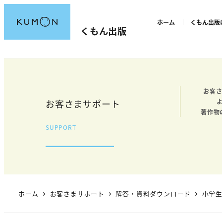
メ
ホーム
くもん出版
イ
くもん出版
ン
コ
ン
テ
お客さ
ン
お客さまサポート
ツ
著作物
へ
SUPPORT
移
動
ホーム
お客さまサポート
解答・資料ダウンロード
小学