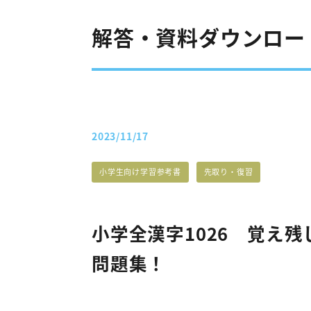
解答・資料ダウンロード
2023/11/17
投稿日
解答・資料カテゴリー
解答・資料カテゴリー
小学生向け学習参考書
先取り・復習
小学全漢字1026 覚え残
問題集！