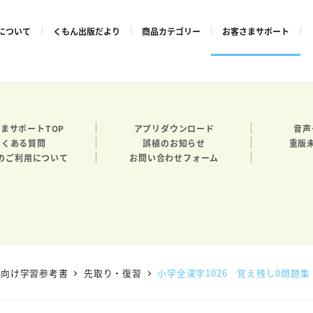
について
くもん出版だより
商品カテゴリー
お客さまサポート
まサポートTOP
アプリダウンロード
音声
よくある質問
誤植のお知らせ
重版
のご利用について
お問い合わせフォーム
生向け学習参考書
先取り・復習
小学全漢字1026 覚え残し0問題集