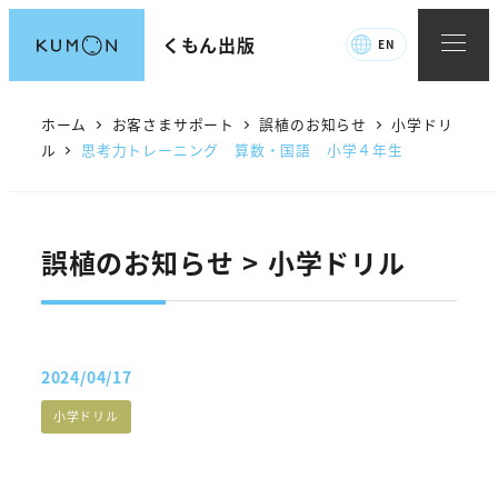
メ
くもん出版
EN
イ
ン
コ
ホーム
お客さまサポート
誤植のお知らせ
小学ドリ
ン
ル
思考力トレーニング 算数・国語 小学４年生
テ
ン
ツ
誤植のお知らせ > 小学ドリル
へ
移
動
2024/04/17
投稿日
誤植カテゴリー
小学ドリル