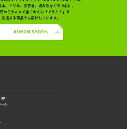
絵本、ドリル、学習書、読み物などを中心に、
児から大人まで全ての人の「できた！」を
応援する商品をお届けしています。
KUMON SHOPへ
り
OP
ペーン
ー