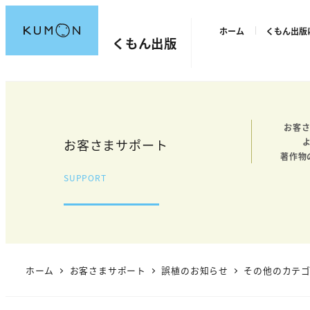
メ
ホーム
くもん出版
イ
くもん出版
ン
コ
ン
テ
お客さ
ン
お客さまサポート
ツ
著作物
へ
SUPPORT
移
動
ホーム
お客さまサポート
誤植のお知らせ
その他のカテ