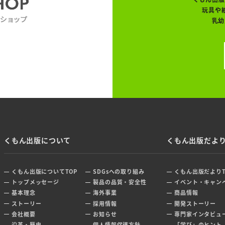
玩具や
乳幼
くもん出版について
くもん出版だよ
くもん出版についてTOP
SDGsへの取り組み
くもん出版だよりT
トップメッセージ
製品の品質・安全性
イベント・キャン
基本理念
海外事業
商品情報
ストーリー
採用情報
開発ストーリー
会社概要
お知らせ
専門家インタビュ
沿革・歴史
個人情報保護方針
「学び」のヒント