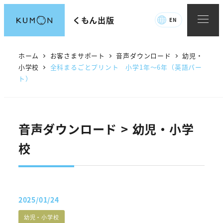
メ
くもん出版
EN
イ
ン
コ
ホーム
お客さまサポート
音声ダウンロード
幼児・
ン
小学校
全科まるごとプリント 小学1年～6年（英語パー
ト）
テ
ン
ツ
へ
音声ダウンロード > 幼児・小学
移
校
動
2025/01/24
投稿日
音声カテゴリー
幼児・小学校