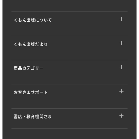
くもん出版について
くもん出版についてTOP
くもん出版だより
トップメッセージ
くもん出版だよりTOP
基本理念
商品カテゴリー
イベント・キャンペーン
ストーリー
商品カテゴリーTOP
商品情報
会社概要
お客さまサポート
幼児向けドリル・ワーク
開発ストーリー
沿革・歴史
お客さまサポートTOP
くもんのカード
専門家インタビュー
KUMON PARK／KUMONすくえあ
書店・教育機関さま
アプリダウンロード
知育玩具 (KUMON TOY)
「学び」のヒント
SDGsへの取り組み
書店・教育機関さまTOP
音声ダウンロード
問題集・参考書