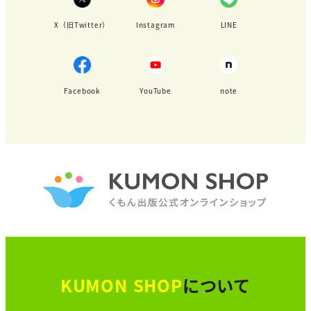
X（旧Twitter）
Instagram
LINE
Facebook
YouTube
note
KUMON SHOP
について