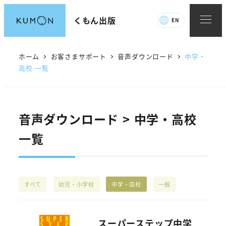
メ
くもん出版
EN
イ
ン
コ
ホーム
お客さまサポート
音声ダウンロード
中学・
ン
高校 一覧
テ
ン
ツ
音声ダウンロード > 中学・高校
へ
一覧
移
動
すべて
幼児・小学校
中学・高校
一般
スーパーステップ中学