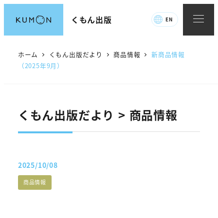
メ
くもん出版
EN
イ
ン
コ
ホーム
くもん出版だより
商品情報
新商品情報
ン
（2025年9月）
テ
ン
ツ
くもん出版だより > 商品情報
へ
移
動
2025/10/08
投稿日
たよりカテゴリー
商品情報