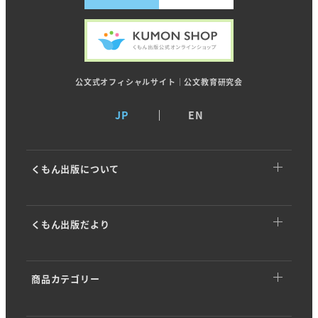
公文式オフィシャルサイト｜公文教育研究会
JP
EN
くもん出版について
くもん出版についてTOP
くもん出版だより
トップメッセージ
くもん出版だよりTOP
基本理念
商品カテゴリー
イベント・キャンペーン
ストーリー