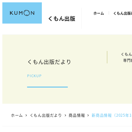
メ
ホーム
くもん出版
イ
くもん出版
ン
コ
ン
テ
くもん
ン
くもん出版だより
専門
ツ
へ
PICKUP
移
動
ホーム
くもん出版だより
商品情報
新商品情報（2025年1