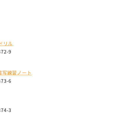
ドリル
72-9
書写練習ノート
73-6
74-3