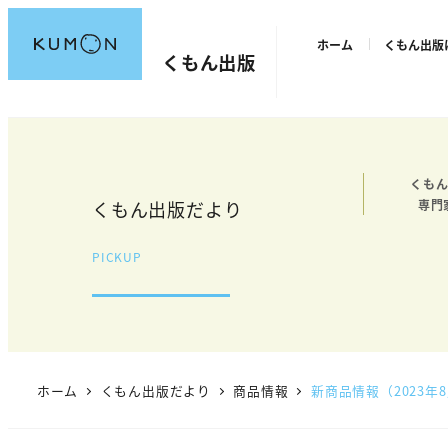
メ
ホーム
くもん出版
イ
くもん出版
ン
コ
ン
テ
くもん
ン
くもん出版だより
専門
ツ
へ
PICKUP
移
動
ホーム
くもん出版だより
商品情報
新商品情報（2023年