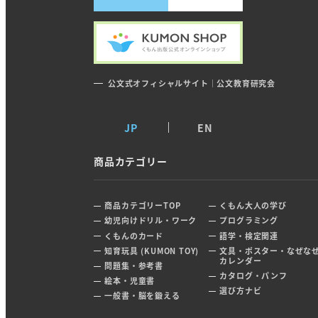
公文式オフィシャルサイト｜公文教育研究会
JP
EN
商品カテゴリー
商品カテゴリーTOP
くもん大人の学び
幼児向けドリル・ワーク
プログラミング
くもんのカード
語学・検定関連
知育玩具 (KUMON TOY)
文具・ポスター・なぜな
カレンダー
問題集・参考書
カタログ・パンフ
絵本・児童書
選び方ナビ
一般書・脳を鍛える