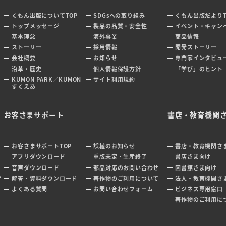
くもん出版についてTOP
SDGsへの取り組み
くもん出版だよりT
トップメッセージ
製品の品質・安全性
イベント・キャン
基本理念
海外事業
商品情報
ストーリー
採用情報
開発ストーリー
会社概要
お知らせ
専門家インタビュ
沿革・歴史
個人情報保護方針
「学び」のヒント
KUMON PARK／KUMON
サイト利用規約
すくえあ
お客さまサポート
書店・教育機関
お客さまサポートTOP
誤植のお知らせ
書店・教育機関さま
アプリダウンロード
重版未定・生産終了
書店さま向け
音声ダウンロード
部品対応のお問い合わせ
図書館さま向け
ぜ
解答・資料ダウンロード
著作物のご利用について
法人・教育機関さ
よくある質問
お問い合わせフォーム
ビジネス専用窓口
著作物のご利用に