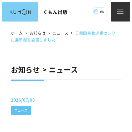
メ
くもん出版
EN
イ
ン
コ
ホーム
お知らせ
ニュース
日販図書館選書センター
ン
に展示棚を設置しました
テ
ン
ツ
お知らせ > ニュース
へ
移
動
2026/07/06
投稿日
カテゴリー
ニュース