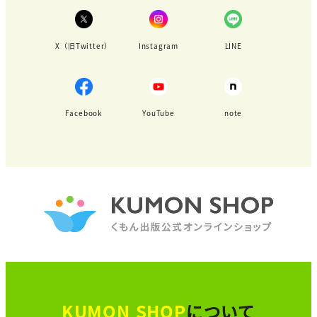
X（旧Twitter）
Instagram
LINE
Facebook
YouTube
note
KUMON SHOP
について