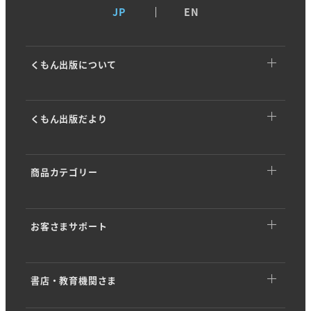
JP
EN
くもん出版について
くもん出版についてTOP
くもん出版だより
トップメッセージ
くもん出版だよりTOP
基本理念
商品カテゴリー
イベント・キャンペーン
ストーリー
商品カテゴリーTOP
商品情報
会社概要
お客さまサポート
幼児向けドリル・ワーク
開発ストーリー
沿革・歴史
お客さまサポートTOP
くもんのカード
専門家インタビュー
KUMON PARK／KUMONすくえあ
書店・教育機関さま
アプリダウンロード
知育玩具 (KUMON TOY)
「学び」のヒント