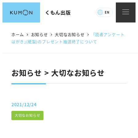
メ
くもん出版
EN
イ
ン
コ
ホーム
お知らせ
大切なお知らせ
｢読者アンケート
ン
はがき｣(紙製)のプレゼント抽選終了について
テ
ン
ツ
お知らせ > 大切なお知らせ
へ
移
動
2021/12/24
投稿日
カテゴリー
大切なお知らせ