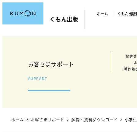
メ
ホーム
くもん出版
イ
くもん出版
ン
コ
ン
テ
お客さ
ン
お客さまサポート
ツ
著作物
へ
SUPPORT
移
動
ホーム
お客さまサポート
解答・資料ダウンロード
小学