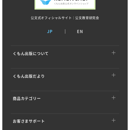
公文式オフィシャルサイト｜公文教育研究会
JP
EN
くもん出版について
くもん出版についてTOP
くもん出版だより
トップメッセージ
くもん出版だよりTOP
基本理念
商品カテゴリー
イベント・キャンペーン
ストーリー
商品カテゴリーTOP
商品情報
会社概要
お客さまサポート
幼児向けドリル・ワーク
開発ストーリー
沿革・歴史