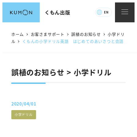
メ
くもん出版
EN
イ
ン
コ
ホーム
お客さまサポート
誤植のお知らせ
小学ドリ
ン
ル
くもんの小学ドリル英語 はじめてのあいさつと会話
テ
ン
ツ
誤植のお知らせ > 小学ドリル
へ
移
動
2020/04/01
投稿日
誤植カテゴリー
小学ドリル