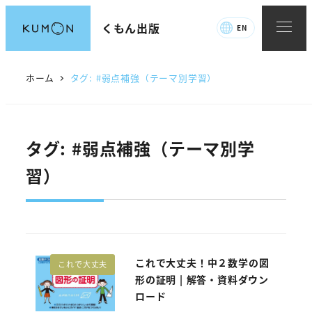
メ
くもん出版
EN
イ
ン
コ
ホーム
タグ: #弱点補強（テーマ別学習）
ン
テ
ン
タグ: #弱点補強（テーマ別学
ツ
へ
習）
移
動
これで大丈夫！中２数学の図
これで大丈夫
形の証明 | 解答・資料ダウン
ロード