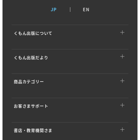
JP
EN
くもん出版について
くもん出版についてTOP
くもん出版だより
トップメッセージ
くもん出版だよりTOP
基本理念
商品カテゴリー
イベント・キャンペーン
ストーリー
商品カテゴリーTOP
商品情報
会社概要
お客さまサポート
幼児向けドリル・ワーク
開発ストーリー
沿革・歴史
お客さまサポートTOP
くもんのカード
専門家インタビュー
KUMON PARK／KUMONすくえあ
書店・教育機関さま
アプリダウンロード
知育玩具 (KUMON TOY)
「学び」のヒント