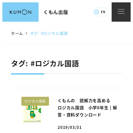
メ
くもん出版
EN
イ
ン
コ
ホーム
タグ: #ロジカル国語
ン
テ
ン
タグ: #ロジカル国語
ツ
へ
移
動
くもんの 読解力を高める
ロジカル国語
ロジカル国語 小学6年生 | 解
答・資料ダウンロード
2019/03/31
投稿日