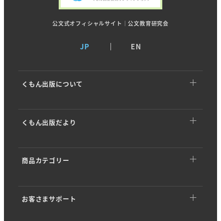
公文式オフィシャルサイト｜公文教育研究会
JP
EN
くもん出版について
くもん出版についてTOP
くもん出版だより
トップメッセージ
くもん出版だよりTOP
基本理念
商品カテゴリー
イベント・キャンペーン
ストーリー
商品カテゴリーTOP
商品情報
会社概要
お客さまサポート
幼児向けドリル・ワーク
開発ストーリー
沿革・歴史