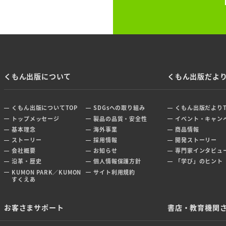
くもん出版について
くもん出版だよ
くもん出版についてTOP
SDGsへの取り組み
くもん出版だよりT
トップメッセージ
製品の品質・安全性
イベント・キャン
基本理念
海外事業
商品情報
ストーリー
採用情報
開発ストーリー
会社概要
お知らせ
専門家インタビュ
沿革・歴史
個人情報保護方針
「学び」のヒント
KUMON PARK／KUMON
サイト利用規約
すくえあ
お客さまサポート
書店・教育機関