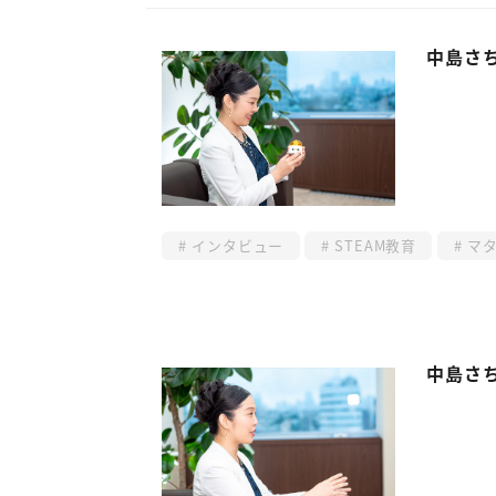
中島さち
インタビュー
STEAM教育
マタ
中島さち