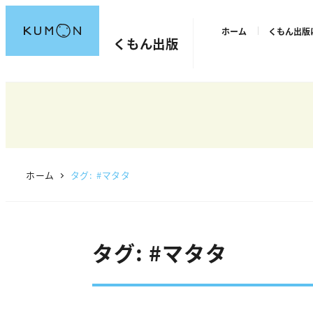
メ
ホーム
くもん出版
イ
くもん出版
ン
コ
ン
テ
ン
ツ
へ
ホーム
タグ: #マタタ
移
動
タグ: #マタタ