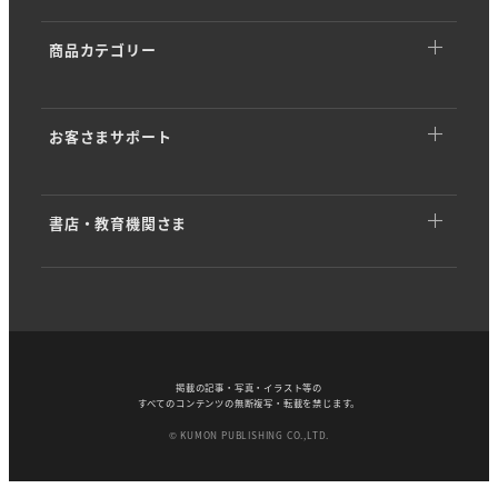
くもん出版だよりTOP
基本理念
商品カテゴリー
イベント・キャンペーン
ストーリー
商品カテゴリーTOP
商品情報
会社概要
お客さまサポート
幼児向けドリル・ワーク
開発ストーリー
沿革・歴史
お客さまサポートTOP
くもんのカード
専門家インタビュー
KUMON PARK／KUMONすくえあ
書店・教育機関さま
アプリダウンロード
知育玩具 (KUMON TOY)
「学び」のヒント
SDGsへの取り組み
書店・教育機関さまTOP
音声ダウンロード
問題集・参考書
製品の品質・安全性
書店さま向け
解答・資料ダウンロード
絵本・児童書
海外事業
図書館さま向け
よくある質問
一般書・脳を鍛える
掲載の記事・写真・イラスト等の
採用情報
すべてのコンテンツの無断複写・転載を禁じます。
法人・教育機関さま向け
© KUMON PUBLISHING CO.,LTD.
誤植のお知らせ
くもん大人の学び
お知らせ
ビジネス専用窓口
重版未定・生産終了
プログラミング
個人情報保護方針