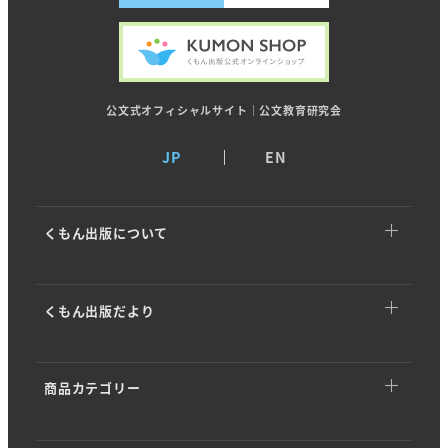
公文式オフィシャルサイト｜公文教育研究会
JP
EN
くもん出版について
くもん出版についてTOP
くもん出版だより
トップメッセージ
くもん出版だよりTOP
基本理念
商品カテゴリー
イベント・キャンペーン
ストーリー