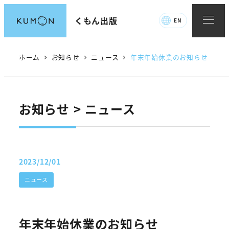
メ
くもん出版
EN
イ
ン
コ
ホーム
お知らせ
ニュース
年末年始休業のお知らせ
ン
テ
ン
お知らせ > ニュース
ツ
へ
移
動
2023/12/01
投稿日
カテゴリー
ニュース
年末年始休業のお知らせ